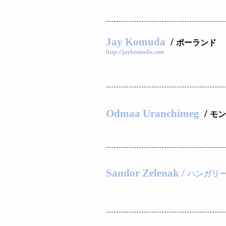
Jay Komuda
/
ポーランド
http://jaykomuda.com
Odmaa Uranchimeg
/
モン
Sandor Zelenak /
ハンガリ
http://www.artistsandor.com/index2.php?v