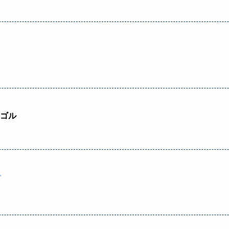
ゴル
ー
=v1#!/3/In_Section_2013/4