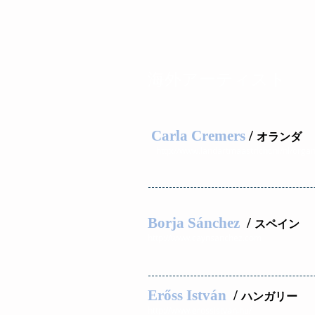
海外アーティスト
Carla Cremers
/
オランダ
http://www.landartmaastricht.nl/nl/organ
Borja Sánchez
/
スペイン
http://www.caynsanchez.com
Erőss István
/
ハンガリー
http://www.erossistvan.hu/