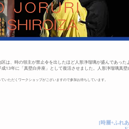
地区は、時の領主が禁止令を出したほど人形浄瑠璃が盛んであった
成13年に「真壁白井座」として復活させました。人形浄瑠璃真壁
っていただくワークショップがございますので参加お待ちしています。
[時層+ふれ
E