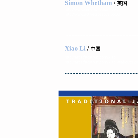
Simon Whetham
/
英国
http://www.simonwhetham.co.uk
http://www.activecrossover.co.uk
Xiao Li
/
中国
http://artistfitcat.wix.com/xiaoli
http://
artistfitcat.wix.com
/xiaoli#!about/c2