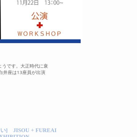
ようです。大正時代に衰
白井座は13座員が出演
あい]
JISOU + FUREAI
XHIBITION