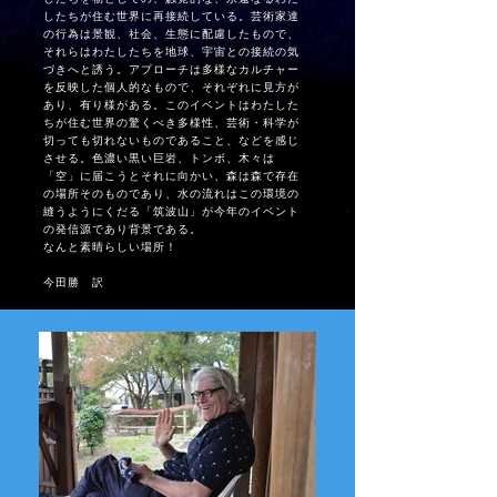
したちが住む世界に再接続している。芸術家達
の行為は景観、社会、生態に配慮したもので、
それらはわたしたちを地球、宇宙との接続の気
づきへと誘う。アプローチは多様なカルチャー
を反映した個人的なもので、それぞれに見方が
あり、有り様がある。このイベントはわたした
ちが住む世界の驚くべき多様性、芸術・科学が
切っても切れないものであること、などを感じ
させる。色濃い黒い巨岩、トンボ、木々は
「空」に届こうとそれに向かい、森は森で存在
の場所そのものであり、水の流れはこの環境の
縫うようにくだる「筑波山」が今年のイベント
の発信源であり背景である。
なんと素晴らしい場所！
​今田勝 訳