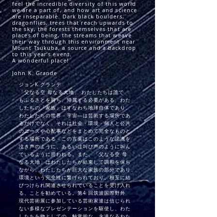
feel the incredible diversity of this world
we are a part of, and how art and science
are inseparable. Dark black boulders,
dragonflies, trees that reach upwards to
the sky, the forests themselves that are
places of being, the streams that weave
their way through this environment near
Mount Tsukuba, a source and a backdrop
to this year’s event.
A wonderful place!
John K. Grande
​ジョンK.グランデ
「父なる空 母なる大地」 わたしたちは誰で
もふるさとを持ち、帰属する必要がある、わた
したちの「家族」はすなわち地球自体であり、
わたしたちの世界－宇宙―は芸術する場所であ
るだけでなく、それは社会・環境・個人と公共
のニーズや心配事などをまとめて完全なものと
する場所である－この言葉はこのような認識を
泣き声のように、あるいは叫び声のように叫ん
でいるように思われる。また、「父なる空 母
なる大地」はわたしたちが結束して調和を保ち
ながら、わたしたちが巨大な家族の部分であり、
環境という完全性に繋げられており、相互に結
びつけられ関連させられていることを受け入れ
る、ことを勧めている。第4 回筑波国際野外
現代芸術展に参加している芸術家達は信じられ
ない多様なプレゼンテーションを駆使し、わた
したちを物としての、触覚的な、永遠なるわた