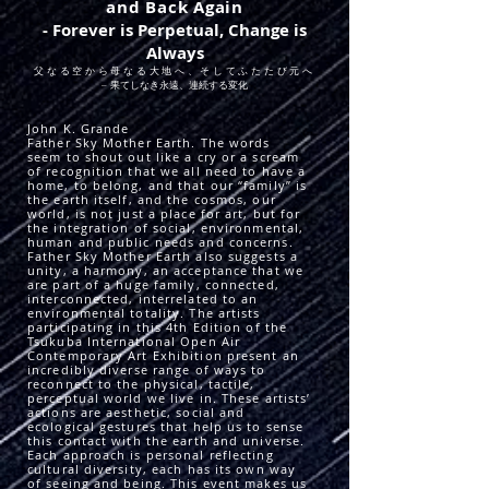
and Back Again
- Forever is Perpetual, Change is
Always
父なる空から母なる大地へ、そしてふたたび元へ
– 果てしなき永遠、連続する変化
John K. Grande
Father Sky Mother Earth. The words
seem to shout out like a cry or a scream
of recognition that we all need to have a
home, to belong, and that our “family” is
the earth itself, and the cosmos, our
world, is not just a place for art, but for
the integration of social, environmental,
human and public needs and concerns.
Father Sky Mother Earth also suggests a
unity, a harmony, an acceptance that we
are part of a huge family, connected,
interconnected, interrelated to an
environmental totality. The artists
participating in this 4th Edition of the
Tsukuba International Open Air
Contemporary Art Exhibition present an
incredibly diverse range of ways to
reconnect to the physical, tactile,
perceptual world we live in. These artists’
actions are aesthetic, social and
ecological gestures that help us to sense
this contact with the earth and universe.
Each approach is personal reflecting
cultural diversity, each has its own way
of seeing and being. This event makes us