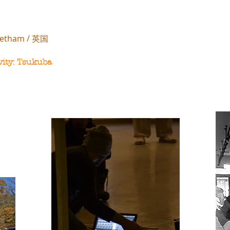
etham / 英国
vity: Tsukuba