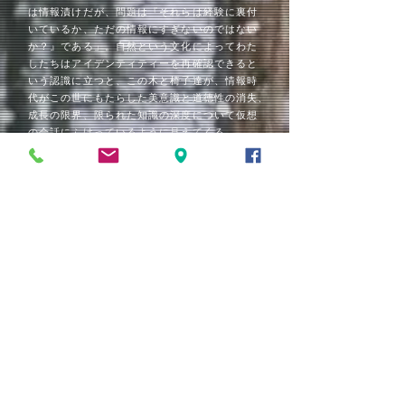
は情報漬けだが、問題は『それらは経験に裏付
いているか、ただの情報にすぎないのではない
か？』である」。自然という文化によってわた
したちはアイデンティティーを再確認できると
いう認識に立つと、この木と椅子達が、情報時
代がこの世にもたらした美意識と道徳性の消失、
成長の限界、限られた知識の深度について仮想
の会話にふけっているように見えてくる
​ジョン K グランデ 訳 今田勝
Gunjan Tyagi