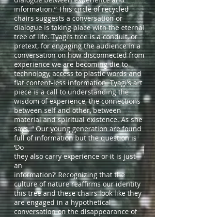
information.” This circle of recycled
chairs suggests a conversation or
dialogue is taking place with the eternal
tree of life. Tyagi’s tree is a conduit, or
pretext, for engaging the audience in a
conversation on how disconnected from
experience we are becoming die to
technology, access to plastic words and
flat content-less information. Tyagi’s art
piece is a call to understanding the
wisdom of experience, the connections
between self and other, between
material and spiritual existence. As she
says, “ Our young generation are found
full of information but the question is
‘Do
they also carry experience or it is just
an
information?’ Recognizing that the
culture of nature reaffirms our identity
this tree and these chairs look like they
are engaged in a hypothetical
conversation on the disappearance of