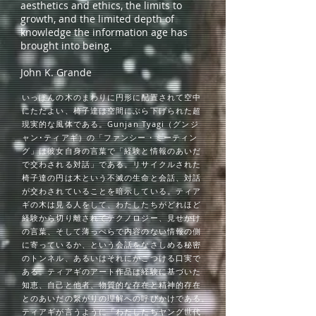
aesthetics and ethics, the limits to
growth, and the limited depth of
knowledge the information age has
brought into being.
John K. Grande
いっぽんの木のまわりに円形に配置されて空中
にただよい、椅子達は空間にぶら下げられた超
現実的な風体である。Gunjan Tyagi（グンジ
ャン･ティアギ）の「ファンシー・ミーティン
グ」は彼女自身の言葉で「経験と情報のあいだ
で交わされる対話」である。リサイクルされた
椅子達の円は木という不滅の生命と会話、対話
が交わされていることを暗示している。ティア
ギの木は見る人をして、わたしたちがどれほど
経験から切り離されてテクノロジー、見せかけ
の言葉、そして薄っぺらで内容のない情報の側
に寄っているか、という会話をなさしめる秘密
のトンネル、あるいはそれにかこつける口実で
ある。ティアギのアート作品は経験に基づいた
知恵、自己と他者、物質的な存在と精神的存在
とのあいだの繋がりの理解への呼びかけである。
ティアギが言うように「わたしたちヤング世代