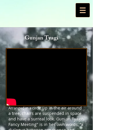
Gunjan Tyagi
e up in the air around
Arranged in a circl
a tree, chairs are suspended in space
and have a surreal look. Gunjan Tyagi’s
Fancy Meeting" is in her own words, “a
dialogue between experience and