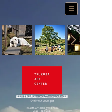
特定非営利活動法人つくばアートセンター定款
貸借対照表2020 .pdf
hearth.art981@gmail.com
代表 篠原光子