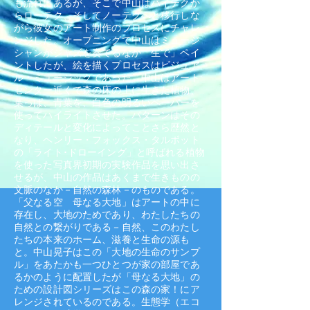
も流れにあるが、そこで中山はハイテクか
らローテク、そしてノーテクへと移行しな
がら彼女のアート制作のプロセスにチャレ
ンジした。オープニングで中山はミュージ
シャンがジャズを奏でるなか「生で」ペイ
ントしたが、絵を描くプロセスはビジュア
ル・ミュージックであった。中山はアート
センター近くで森の床の上に生きた植物、
葉っぱ、青葉を、白色の明るいペーパーを
使ってハイライトさせた。パターンはその
ディテールと変化によってことさら歴然と
なり、ヘンリー・フォックス・タルボット
の「ライト･ドローイング」と呼ばれる植物
を使った写真界初期の実験作品を思い出さ
せるが、中山の作品はあくまで生きものの
文脈のなか－自然の森林－のものである。
「父なる空 母なる大地」はアートの中に
存在し、大地のためであり、わたしたちの
自然との繋がりである－自然、このわたし
たちの本来のホーム、滋養と生命の源も
と。中山晃子はこの「大地の生命のサンプ
ル」をあたかも一つひとつが家の部屋であ
るかのように配置したが「母なる大地」の
ための設計図シリーズはこの森の家！にア
レンジされているのである。生態学（エコ