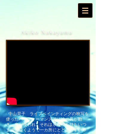
Akiko Nakayama
中山晃子 ライブペインティングの映写を
使ったパーフォーマンスでは絵の具が動
き、光が使われ、それは永続性を持ちいつ
までも続くようで一カ所にとどまらずいつ