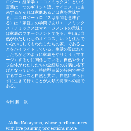
ロジー）経済学（エコノミックス）という
言葉は一つのギリシャ語、オイコス、に由
来するがそれは家庭あるいは家を意味す
る。エコロジー（ロゴスは学問を意味す
る）は「家庭」の学問でありエコノミック
ス（ノミックスはマネージメントの意味）
は家庭のマネージメントである。中山は自
然がわたしたちのオイコス、いつも住んで
いないにしてもわたしたちの家、であるこ
とをハイライトしている。生活の質はわた
したちがどのように家庭をやりくり（マネ
ージ）するかに関係している。自然やライ
フ自体がわたしたちの全経験の片隅に格下
げとなっている。持続型農業の枠内で生活
するプロセスと自然と共に、自然に逆らわ
ずに生きて行くことが人類の将来への鍵で
ある。
​今田 勝 訳
Akiko Nakayama, whose performances
with live painting projections move