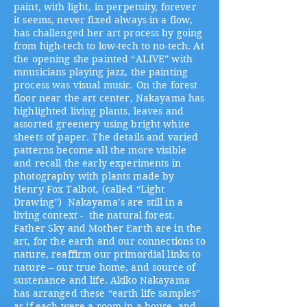
paint, with light, in perpetuity, forever
it seems, never fixed always in a flow,
has challenged her art process by going
from high-tech to low-tech to no-tech. At
the opening she painted “ALIVE” with
mnusicians playing jazz, the painting
process was visual music. On the forest
floor near the art center, Nakayama has
highlighted living plants, leaves and
assorted greenery using bright white
sheets of paper. The details and varied
patterns become all the more visible
and recall the early experiments in
photography with plants made by
Henry Fox Talbot, (called “Light
Drawing”) Nakayama’s are still in a
living context - the natural forest.
Father Sky and Mother Earth are in the
art, for the earth and our connections to
nature, reaffirm our primordial links to
nature – our true home, and source of
sustenance and life. Akiko Nakayama
has arranged these “earth life samples”
as if each were a room in a house, and