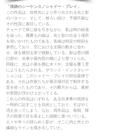
「痕跡のシーケンス／シャドー・プレイ」
この作品は、自然光により作り出される光と影
のパターン、そして、移ろい続け、予測不能な
その性質に着目している。
チョークで床に線を引きながら、私は時の経過
を辿った。幾重もの線は、光と影の出会う場所
を追いかけたものである。各線は特定の時刻を
参照しており、空における太陽の動きに合わ
せ、床を横切る形で移動している。影は壁の開
口部や、水車小屋内部の物により形づくられ、
同様に、光は小屋を囲む木々や、太陽を覆う雲
によりもたらされる。サウンド・インスタレー
ションは、このシャドー・プレイの対位旋律で
ある。それは作家たちが展示場付近で制作する
音を拾ったものであり、その断片からは、素材
や形態が浮かび上がってくる。
これらの作品はいずれも、ある出来事の痕跡を
一時的に記すことを目的としており、すばやく
消え去ってしまう。なお、両作品は、毎朝、障
子の部屋で目を覚ました経験に基づいている。
人々や木々の揺らめく影が、そこに内と外との
繊細なラインを描き出していた。