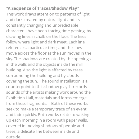
"A Sequence of Traces/Shadow Play"
This work draws attention to patterns of light
and dark created by natural light and its
constantly changing and unpredictable
character. I have been tracing time passing, by
drawing lines in chalk on the floor. The lines
follow where light and dark meet. Each line
references a particular time, and the lines
move across the floor as the sun moves in the
sky. The shadows are created by the openings
in the walls and the objects inside the mill
building. Also the light is effected by trees
surrounding the building and by clouds
covering the sun. The sound installation is a
counterpoint to this shadow play. It records
sounds of the artists making work around the
Exhibition Hall, materials and forms emerge
from these fragments. Both of these works
seek to make a temporary trace of an event,
and fade quickly. Both works relate to waking
up each morning in a room with paper walls,
covered in moving shadows of people and
trees; a delicate line between inside and
outside.