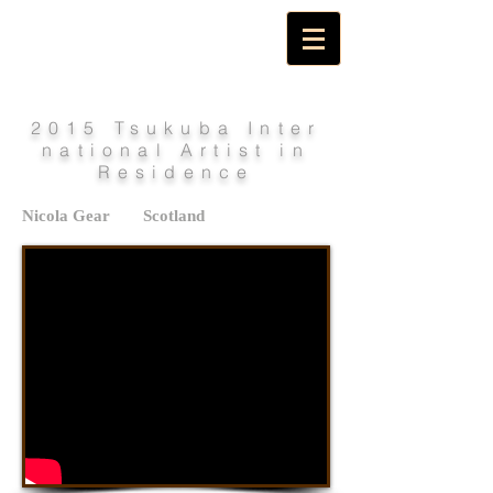
2015 Tsukuba Inter
national Artist in
Residence
Nicola Gear Scotland