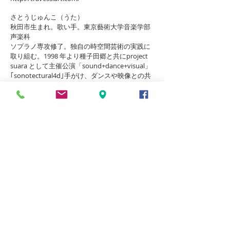
さとうじゅんこ（うた）
秋田市生まれ。歌い手。東京藝術大学音楽学部
声楽科
ソプラノ専攻修了。独自の時空間芸術の実践に
取り組む。1998 年より種子田郷と共にproject
suara として主催公演「sound+dance+visual」
｢sonotectural4d｣手がけ、ダンスや映像との共
演を多数多数行う。2007 年2 月イタリア２都市
で発表した「vision in black」( ジェノヴァ：テ
アトロデッラルキヴォルト／セストサンジョヴ
ァンニ：スパツィオミル)において演出・主演。
能美健志ソロ作品「ビオトープ」構成・演出。
能美健志＆ダンステアトロ21「四季」出演。
2004 年森山開次「あらはさのくう」
喜多直毅（ヴァイオリン）
国立音楽大学卒業。英国にて作編曲、アルゼン
チンにてタンゴ奏法を学ぶ。近年は即興演奏や
オリジナル楽曲を中心とした演奏活動を行って
いる。2011 年に喜多直毅Quartette を開始。出
自であるタンゴと様々な音楽要素の融合により
独自の世界を作り出している。黒田京子（pf）