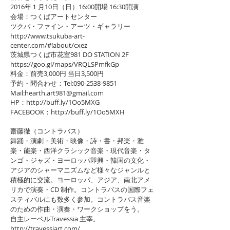
2016年１月10日（日）16:00開場 16:30開演
会場：つくばアートセンター
ツクバ・ファイン・アーツ・ギャラリー
http://www.tsukuba-art-
center.com/#!about/cxez
茨城県つくば市花室981 DO STATION 2F
https://goo.gl/maps/VRQLSPmfkGp
料金：前売3,000円 当日3,500円
予約・問合わせ：Tel:090-2538-9851
Mail:hearth.art981@gmail.com
HP：http://buff.ly/1Oo5MXG
FACEBOOK：http://buff.ly/1Oo5MXH
齋藤徹（コントラバス）
舞踊・演劇・美術・映像・詩・書・邦楽・雅
楽・能楽・西洋クラシック音楽・現代音楽・タ
ンゴ・ジャズ・ヨーロッパ即興・韓国の文化・
アジアのシャーマニズムなど様々なジャンルと
積極的に交流。ヨーロッパ、アジア、南北アメ
リカで演奏・CD 制作。コントラバスの国際フェ
スティバルにも数多く参加。コントラバス音楽
のための作曲・演奏・ワークショップをう。
自主レーベルTravessia 主宰。
http://travessiart.com/