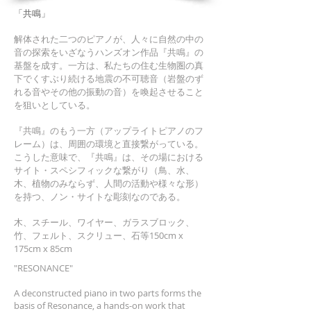
「共鳴」
解体された二つのピアノが、人々に自然の中の
音の探索をいざなうハンズオン作品『共鳴』の
基盤を成す。一方は、私たちの住む生物圏の真
下でくすぶり続ける地震の不可聴音（岩盤のず
れる音やその他の振動の音）を喚起させること
を狙いとしている。
『共鳴』のもう一方（アップライトピアノのフ
レーム）は、周囲の環境と直接繋がっている。
こうした意味で、『共鳴』は、その場における
サイト・スペシフィックな繋がり（鳥、水、
木、植物のみならず、人間の活動や様々な形）
を持つ、ノン・サイトな彫刻なのである。
木、スチール、ワイヤー、ガラスブロック、
竹、フェルト、スクリュー、石等150cm x
175cm x 85cm
"RESONANCE"
A deconstructed piano in two parts forms the
basis of Resonance, a hands-on work that