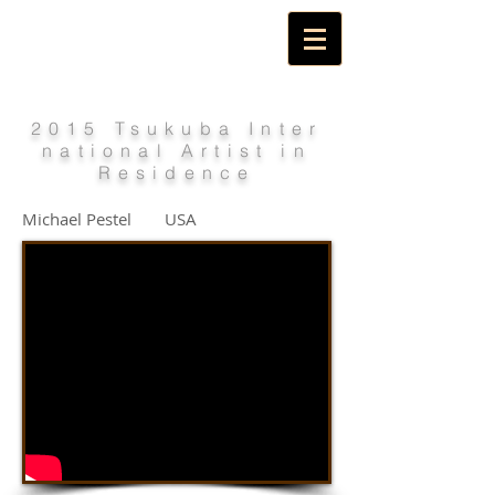
2015 Tsukuba Inter
national Artist in
Residence
Michael Pestel USA