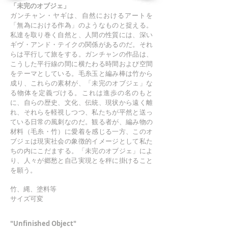
「未完のオブジェ」
ガンチャン・ヤギは、自然におけるアートを
「無為における作為」のようなものと捉える。
私達を取り巻く自然と、人間の性質には、深い
ギヴ・アンド・テイクの関係があるのだ。それ
らは平行して旅をする。ガンチャンの作品は、
こうした平行線の間に横たわる時間および空間
をテーマとしている。毛糸玉と編み棒は竹から
成り、これらの素材が、「未完のオブジェ」な
る物体を定義づける。これは進歩の名のもと
に、自らの歴史、文化、伝統、現状から遠く離
れ、それらを軽視しつつ、私たちが平然と送っ
ている日常の風刺なのだ。観る者が、編み物の
材料（毛糸・竹）に愛着を感じる一方、このオ
ブジェは現実社会の象徴的イメージとして私た
ちの内にこだまする。「未完のオブジェ」によ
り、人々が郷愁と自己実現とを秤に掛けること
を願う。
竹、縄、塗料等
サイズ可変
"Unfinished Object"