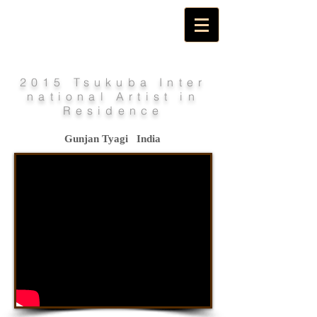
2015 Tsukuba Inter
national Artist in
Residence
Gunjan Tyagi India