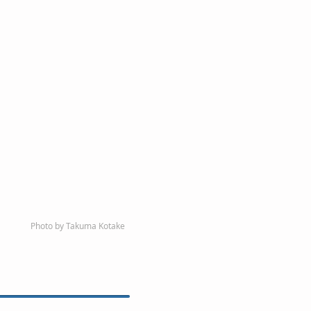
Photo by Takuma Kotake