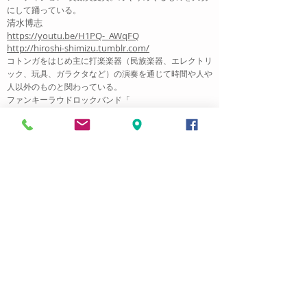
にして踊っている。
清水博志
https://youtu.be/H1PQ-_AWqFQ
http://hiroshi-shimizu.tumblr.com/
コトンガをはじめ主に打楽楽器（民族楽器、エレクトリ
ック、玩具、ガラクタなど）の演奏を通じて時間や人や
人以外のものと関わっている。
ファンキーラウドロックバンド「
TokyoHomerunCenter」をはじめ、音の散文詩を奏で
る「Echostics」、
永田壮一郎主催の「KijimaSoundSystem」、サム・ベ
ネット、マルコス・フェルナンデスとのpercusssionist
トリオ「メタファー」、
集団即興グループ「ワームホール」などのメンバーでも
ある。
2011年アンビエント・ユニット「AIRCHITEX」を始動
に伴いレーベル「 PERSONOTE」を立ち上げCD「再調
整」リリース.NPO人形劇団「劇場人形アンサンブル
glasio bluo」の音楽担当として国内各地で活動、2012
年パレスチナ公演、2014年タイ公演に同行.LA在住のパ
フォーマンスアーティストたけし金村との共演でロスア
ンジェルスのアートシーンにも接触している。
フィールドレコーディングやアナログな手法を駆使した