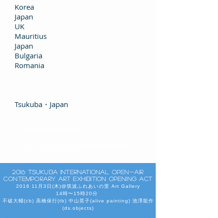
Korea
Japan
UK
Mauritius
Japan
Bulgaria
Romania
Tsukuba・Japan
Access
Fureainosato
https://goo.gl/maps/WxQz1h2U7PB2
2016 Tsukuba International Open-Air
Contemporary Art Exhibition Opening Act
2016 11月3日(木)@筑波ふれあいの里 Art Gallery
14時〜15時20分
不破大輔(cb) 高橋保行(tb) 中山晃子(alive painting) 池澤龍作
(ds.objects)