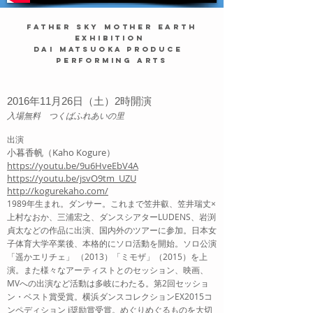
Father Sky Mother Earth
Exhibition
Dai Matsuoka
Produce
Performing Arts
2016年11月26日（土）2時開演
入場無料 つくばふれあいの里
出演
小暮香帆（Kaho Kogure）
https://youtu.be/9u6HveEbV4A
https://youtu.be/jsvO9tm_UZU
http://kogurekaho.com/
1989年生まれ。ダンサー。これまで笠井叡、笠井瑞丈×
上村なおか、三浦宏之、ダンスシアターLUDENS、岩渕
貞太などの作品に出演、国内外のツアーに参加。日本女
子体育大学卒業後、本格的にソロ活動を開始。ソロ公演
「遥かエリチェ」 （2013）「ミモザ」（2015）を上
演。また様々なアーティストとのセッション、映画、
MVへの出演など活動は多岐にわたる。第2回セッショ
ン・ベスト賞受賞。横浜ダンスコレクションEX2015コ
ンペディション ⅰ奨励賞受賞。めぐりめぐるものを大切