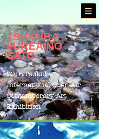
TSUKUBA
​FUREAINO
SATO
2016 Tsukuba
International Open-Air
Contemporary Art
Exhibition
2016ポスター