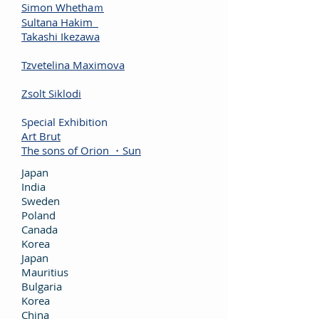
Simon Whethaｍ
Sultana Hakim
Takashi Ikezawa
Tzvetelina Maximova
Zsolt Siklodi
Special Exhibition
Art Brut
The sons of Orion ・Sun
Japan
India
Sweden
Poland
Canada
Korea
Japan
Mauritius
Bulgaria
Korea
China