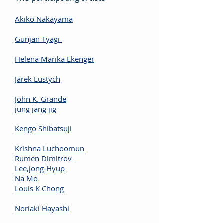
Akiko Nakayama
Gunjan Tyagi
Helena Marika Ekenger
Jarek Lustych
John K. Grande
jung jang jig
Kengo Shibatsuji
Krishna Luchoomun
Rumen Dimitrov
Lee,jong-Hyup
Na Mo
Louis K Chong
Noriaki Hayashi