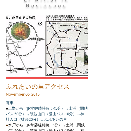
Residence
ふれあいの里アクセス
November 06, 2015
電車
●
上野から（JR常磐蹟特急：45分）→土浦（関鉄
パス.50分）→筑波山口（登山パス.10分）→神
社入口（徒歩20分）→ふれあいの里
●
水戸から（JR常磐線特急:35分）→土浦（関鉄
バス:50分）→筑波山口（登山バス:10分）→神