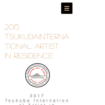
2015
TsukubaInterna
tional artist
in
residence
2017
Tsukuba Internation
al Artist in