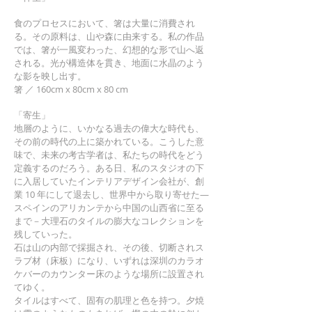
食のプロセスにおいて、箸は大量に消費され
る。その原料は、山や森に由来する。私の作品
では、箸が一風変わった、幻想的な形で山へ返
される。光が構造体を貫き、地面に水晶のよう
な影を映し出す。
箸 ／ 160cm x 80cm x 80 cm
「寄生」
地層のように、いかなる過去の偉大な時代も、
その前の時代の上に築かれている。こうした意
味で、未来の考古学者は、私たちの時代をどう
定義するのだろう。ある日、私のスタジオの下
に入居していたインテリアデザイン会社が、創
業 10 年にして退去し、世界中から取り寄せた―
スペインのアリカンテから中国の山西省に至る
まで－大理石のタイルの膨大なコレクションを
残していった。
石は山の内部で採掘され、その後、切断されス
ラブ材（床板）になり、いずれは深圳のカラオ
ケバーのカウンター床のような場所に設置され
てゆく。
タイルはすべて、固有の肌理と色を持つ。夕焼