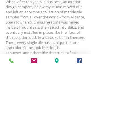
When, after ten years in business, an interior
design company below my studio moved out
and left an enormous collection of marble tile
samples from all over the world - from Alicante,
Spain to Shanxi, China.The stone was mined
inside of mountains, then sliced into slabs, and
eventually installed in places like the floor of
the reception desk in a karaoke bar in Shenzen.
There, every single tile has a unique texture
and color. Some look like clouds
at sunset, and others like the trunks of oak
trees. Though worthless in terms of resale
value, every single piece is precious to me as an
artist, and I have tried to reconfigure them into
natural forms. My hope is that the viewer of
my work will appreciate both its aesthetic
qualities and its critique of global consumer
culture in the face of a degraded natural
environment.