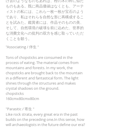
け雲のようなものもあれば、樫の木の幹に似た
ものもある。既に商品価値はなくとも、アーテ
ィストの私には、これら一枚一枚が宝石のよう
であり、私はそれらを自然な形に再構成するこ
とを試みた。鑑賞者には、作品そのものの美、
そして、自然環境の破壊を前に込めた、世界的
な消費文化への批判の双方を感じ取っていただ
くことを願う。
"Associating / 伴生 "
Tons of chopsticks are consumed in the
process of eating. The material comes from
mountains and forests. In my work, the
chopsticks are brought back to the mountain
in a different and fantastical form. The light
shines through the structures and makes
crystal shadows on the ground.
chopsticks
160cmx80cmx80cm
"Parasitic / 寄生 "
Like rock strata, every great era in the past
builds on the preceding one.In this sense, how
will archaeologists in the future define our era?