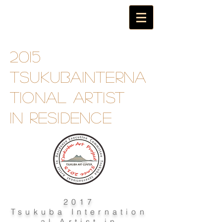
2015
TsukubaInterna
tional artist
in
residence
2017
Tsukuba Internation
al Artist in