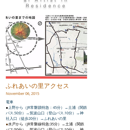
Residence
ふれあいの里アクセス
November 06, 2015
電車
●
上野から（JR常磐蹟特急：45分）→土浦（関鉄
パス.50分）→筑波山口（登山パス.10分）→神
社入口（徒歩20分）→ふれあいの里
●
水戸から（JR常磐線特急:35分）→土浦（関鉄
バス:50分）→筑波山口（登山バス:10分）→神