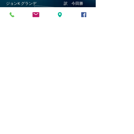
ジョンK グランデ 訳 今田勝
1/14