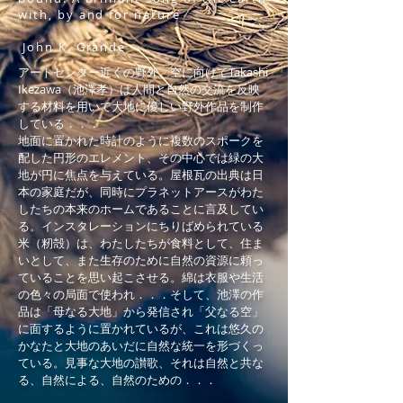
with, by and for nature
John K. Grande
アートセンター近くの野外、空に向けてTakashi
Ikezawa（池澤孝）は人間と自然の交流を反映
する材料を用いて大地に優しい野外作品を制作
している．．．
地面に置かれた時計のように複数のスポークを
配した円形のエレメント、その中心では緑の大
地が円に焦点を与えている。屋根瓦の出典は日
本の家庭だが、同時にプラネットアースがわた
したちの本来のホームであることに言及してい
る。インスタレーションにちりばめられている
米（籾殻）は、わたしたちが食料として、住ま
いとして、また生存のために自然の資源に頼っ
ていることを思い起こさせる。綿は衣服や生活
の色々の局面で使われ．．．そして、池澤の作
品は「母なる大地」から発信され「父なる空」
に面するように置かれているが、これは悠久の
かなたと大地のあいだに自然な統一を形づくっ
ている。見事な大地の讃歌、それは自然と共な
る、自然による、自然のための．．．