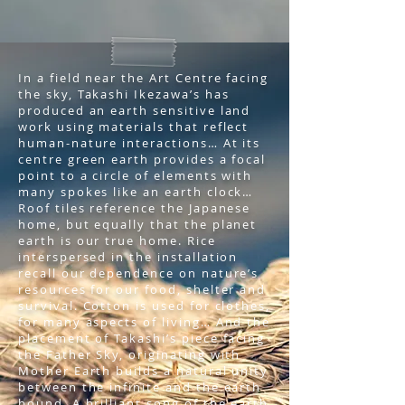
In a field near the Art Centre facing
the sky, Takashi Ikezawa’s has
produced an earth sensitive land
work using materials that reflect
human-nature interactions… At its
centre green earth provides a focal
point to a circle of elements with
many spokes like an earth clock…
Roof tiles reference the Japanese
home, but equally that the planet
earth is our true home. Rice
interspersed in the installation
recall our dependence on nature’s
resources for our food, shelter and
survival. Cotton is used for clothes,
for many aspects of living… And the
placement of Takashi’s piece facing
the Father Sky, originating with
Mother Earth builds a natural unity
between the infinite and the earth
bound. A brilliant song of the earth