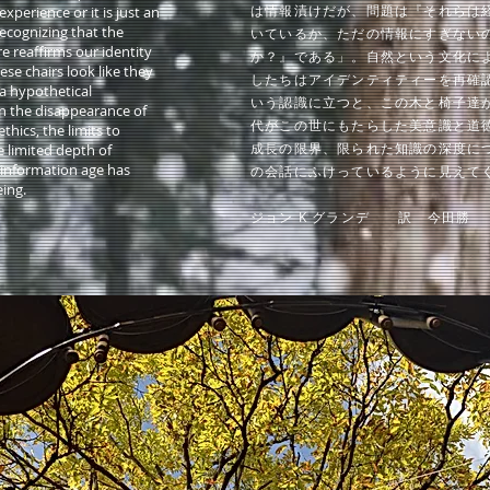
は情報漬けだが、問題は『それらは
experience or it is just an
ecognizing that the
いているか、ただの情報にすぎない
re reaffirms our identity
か？』である」。自然という文化に
ese chairs look like they
したちはアイデンティティーを再確
a hypothetical
いう認識に立つと、この木と椅子達
n the disappearance of
代がこの世にもたらした美意識と道
thics, the limits to
成長の限界、限られた知識の深度に
 limited depth of
information age has
の会話にふけっているように見えて
ing.
​ジョン K グランデ 訳 今田勝