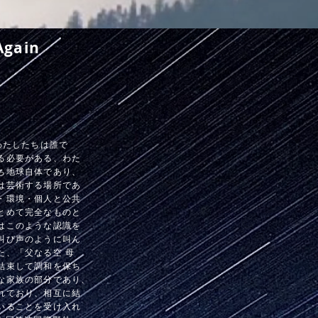
Again
わたしたちは誰で
る必要がある、わた
ち地球自体であり、
は芸術する場所であ
・環境・個人と公共
とめて完全なものと
はこのような認識を
叫び声のように叫ん
た、「父なる空 母
結束して調和を保ち
な家族の部分であり、
れており、相互に結
いることを受け入れ