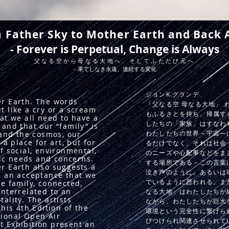
 Father Sky to Mother Earth and Back 
- Forever is Perpetual, Change is Always
父なる空から母なる大地へ、そしてふたたび元へ
– 果てしなき永遠、連続する変化
​ジョンK.グランデ
er Earth. The words
「父なる空 母なる大地」 
t like a cry or a scream
もふるさとを持ち、帰属す
hat we all need to have a
したちの「家族」はすなわ
 and that our “family” is
わたしたちの世界－宇宙―
 and the cosmos, our
 a place for art, but for
るだけでなく、それは社会
f social, environmental,
のニーズや心配事などをま
c needs and concerns.
する場所である－この言葉
r Earth also suggests a
泣き声のように、あるいは
, an acceptance that we
でいるように思われる。ま
ge family, connected,
interrelated to an
なる大地」はわたしたちが
ality. The artists
ながら、わたしたちが巨大
this 4th Edition of the
環境という完全性に繋げら
ional Open Air
びつけられ関連させられて
t Exhibition present an