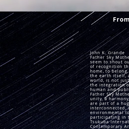
From
John K. Grande
Father Sky Moth
seem to shout ou
of recognition t
home, to belong,
the earth itself,
world, is not just
the integration o
human and publi
Father Sky Mothe
unity, a harmony
are part of a hu
interconnected, 
environmental tot
participating in 
Tsukuba Internat
Contemporary Ar