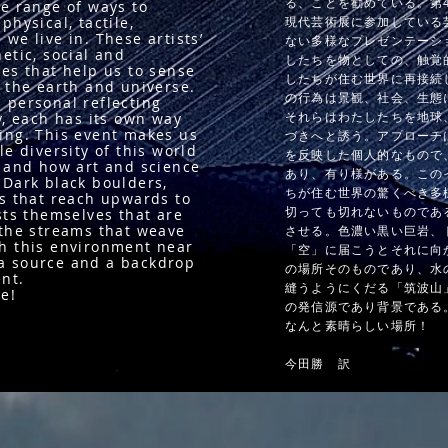
る、ことを勧めている。第4
se range of ways to
physical, tactile,
現代芸術展に参加している
we live in. These artists’
ない多様なプレゼンテーシ
etic, social and
したちを物としての、触覚
res that help us to sense
したちが住む世界に再接続
h the earth and universe.
の行為は景観、社会、生態
 personal reflecting
それらはわたしたちを地球
y, each has its own way
ing. This event makes us
づきへと誘う。アプローチ
le diversity of this world
を反映した個人的なもので
, and how art and science
あり、有り様がある。この
 Dark black boulders,
ちが住む世界の驚くべき多
es that reach upwards to
切っても切れないものであ
ests themselves that are
 the streams that weave
させる。色濃い黒い巨岩、
h this environment near
「空」に届こうとそれに向
a source and a backdrop
の場所そのものであり、水
ent.
縫うようにくだる「筑波山
e!
の発信源であり背景である
なんと素晴らしい場所！
​今田勝 訳