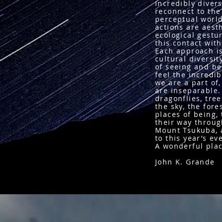
incredibly diver
reconnect to the 
perceptual world 
actions are aesth
ecological gestu
this contact wit
Each approach is
cultural diversit
of seeing and be
feel the incredib
we are a part of
are inseparable.
dragonflies, tre
the sky, the for
places of being,
their way throug
Mount Tsukuba, 
to this year’s ev
A wonderful plac
John K. Grande