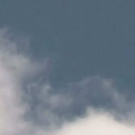
John K.
Grande