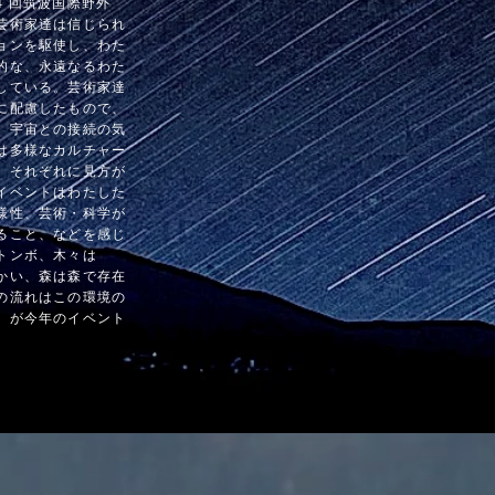
 回筑波国際野外
芸術家達は信じられ
ョンを駆使し、わた
的な、永遠なるわた
している。芸術家達
に配慮したもので、
、宇宙との接続の気
は多様なカルチャー
、それぞれに見方が
イベントはわたした
様性、芸術・科学が
ること、などを感じ
トンボ、木々は
かい、森は森で存在
の流れはこの環境の
」が今年のイベント
。