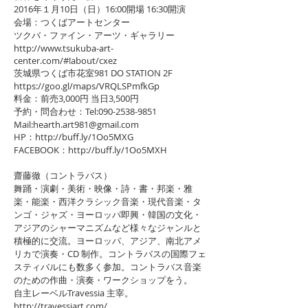
2016年１月10日（日）16:00開場 16:30開演
会場：つくばアートセンター
ツクバ・ファイン・アーツ・ギャラリー
http://www.tsukuba-art-
center.com/#!about/cxez
茨城県つくば市花室981 DO STATION 2F
https://goo.gl/maps/VRQLSPmfkGp
料金：前売3,000円 当日3,500円
予約・問合わせ：Tel:090-2538-9851
Mail:hearth.art981@gmail.com
HP：http://buff.ly/1Oo5MXG
FACEBOOK：http://buff.ly/1Oo5MXH
齋藤徹（コントラバス）
舞踊・演劇・美術・映像・詩・書・邦楽・雅
楽・能楽・西洋クラシック音楽・現代音楽・タ
ンゴ・ジャズ・ヨーロッパ即興・韓国の文化・
アジアのシャーマニズムなど様々なジャンルと
積極的に交流。ヨーロッパ、アジア、南北アメ
リカで演奏・CD 制作。コントラバスの国際フェ
スティバルにも数多く参加。コントラバス音楽
のための作曲・演奏・ワークショップをう。
自主レーベルTravessia 主宰。
http://travessiart.com/