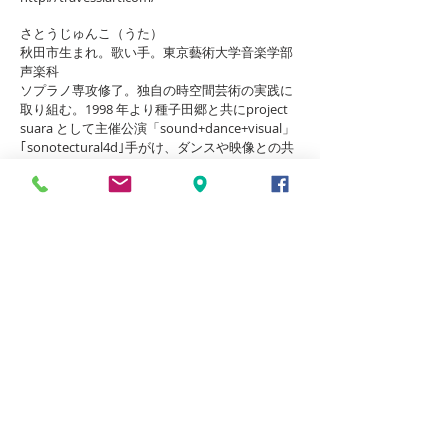
さとうじゅんこ（うた）
秋田市生まれ。歌い手。東京藝術大学音楽学部
声楽科
ソプラノ専攻修了。独自の時空間芸術の実践に
取り組む。1998 年より種子田郷と共にproject
suara として主催公演「sound+dance+visual」
｢sonotectural4d｣手がけ、ダンスや映像との共
演を多数多数行う。2007 年2 月イタリア２都市
で発表した「vision in black」( ジェノヴァ：テ
アトロデッラルキヴォルト／セストサンジョヴ
ァンニ：スパツィオミル)において演出・主演。
能美健志ソロ作品「ビオトープ」構成・演出。
能美健志＆ダンステアトロ21「四季」出演。
2004 年森山開次「あらはさのくう」
喜多直毅（ヴァイオリン）
国立音楽大学卒業。英国にて作編曲、アルゼン
チンにてタンゴ奏法を学ぶ。近年は即興演奏や
オリジナル楽曲を中心とした演奏活動を行って
いる。2011 年に喜多直毅Quartette を開始。出
自であるタンゴと様々な音楽要素の融合により
独自の世界を作り出している。黒田京子（pf）